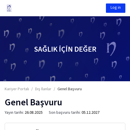
Log in
SAĞLIK İÇİN DEĞER
Kariyer Portalı
/
Dış İlanlar
/
Genel Başvuru
Genel Başvuru
Yayın tarihi
:
26.08.2025
Son başvuru tarihi
:
05.12.2027